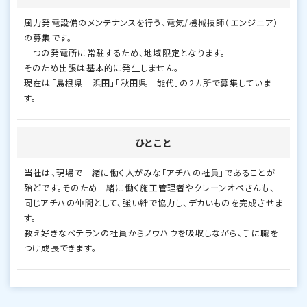
風力発電設備のメンテナンスを行う、電気/機械技師（エンジニア）
の募集です。
一つの発電所に常駐するため、地域限定となります。
そのため出張は基本的に発生しません。
現在は「島根県 浜田」「秋田県 能代」の2カ所で募集していま
す。
ひとこと
当社は、現場で一緒に働く人がみな「アチハの社員」であることが
殆どです。そのため一緒に働く施工管理者やクレーンオペさんも、
同じアチハの仲間として、強い絆で協力し、デカいものを完成させま
す。
教え好きなベテランの社員からノウハウを吸収しながら、手に職を
つけ成長できます。