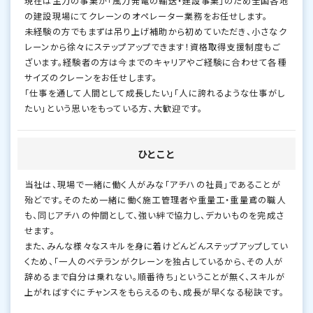
現在は主力の事業が「風力発電の輸送・建設事業」のため全国各地
の建設現場にてクレーンのオペレーター業務をお任せします。
未経験の方でもまずは吊り上げ補助から初めていただき、小さなク
レーンから徐々にステップアップできます！資格取得支援制度もご
ざいます。経験者の方は今までのキャリアやご経験に合わせて各種
サイズのクレーンをお任せします。
「仕事を通して人間として成長したい」「人に誇れるような仕事がし
たい」という思いをもっている方、大歓迎です。
ひとこと
当社は、現場で一緒に働く人がみな「アチハの社員」であることが
殆どです。そのため一緒に働く施工管理者や重量工・重量鳶の職人
も、同じアチハの仲間として、強い絆で協力し、デカいものを完成さ
せます。
また、みんな様々なスキルを身に着けどんどんステップアップしてい
くため、「一人のベテランがクレーンを独占しているから、その人が
辞めるまで自分は乗れない。順番待ち」ということが無く、スキルが
上がればすぐにチャンスをもらえるのも、成長が早くなる秘訣です。