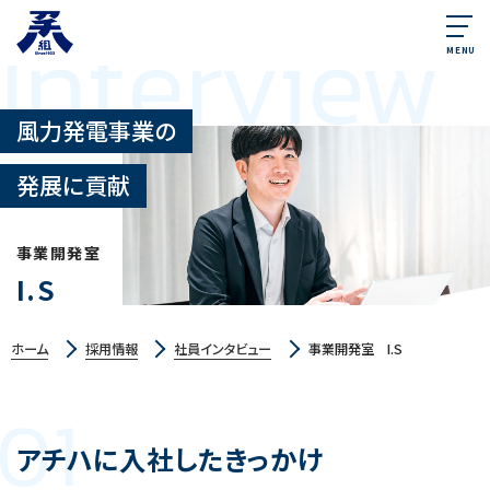
Interview
MENU
風力発電事業の
発展に貢献
事業開発室
I.S
ホーム
採用情報
社員インタビュー
事業開発室 I.S
01
アチハに入社したきっかけ