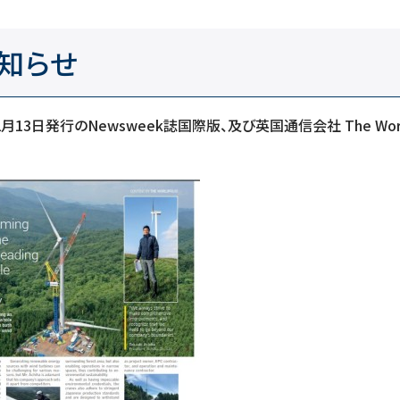
お知らせ
行のNewsweek誌国際版、及び英国通信会社 The Worldfoli