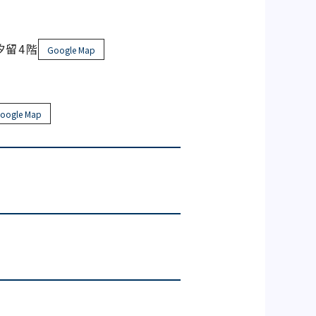
オ汐留4階
Google Map
oogle Map