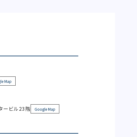
le Map
ンタービル23階
Google Map