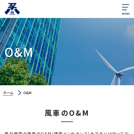
MENU
O&M
ホーム
O&M
風車のO&M
風力発電の風車のO&M（運用メンテナンス）をアチハは行ってお